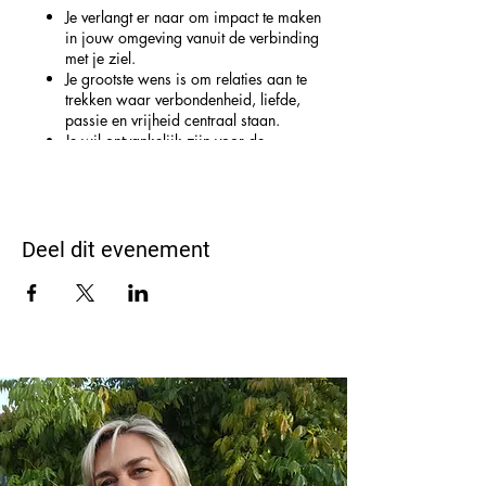
Je verlangt er naar om impact te maken
in jouw omgeving vanuit de verbinding
met je ziel.
Je grootste wens is om relaties aan te
trekken waar verbondenheid, liefde,
passie en vrijheid centraal staan.
Je wil ontvankelijk zijn voor de
overvloed die overal rond jou is.
Misschien ontken je wel de schaamte
die je voelt rond je lichaam of je
seksualiteit?
Of misschien stop jij je gevoelens van
Deel dit evenement
kwaadheid, angst en verdriet wel netjes
weg (omdat het zo hoort)?
Nog nooit gedacht wat seksuele heling voor
jou kan betekenen?
Dan mis je een belangrijk en vitaal deel van
jouw kracht.
Je kan je diepste verlangens niet vervullen
wanneer je afgesloten bent van je grootste
potentieel, je levensenergie.
Maar eens je toegang hebt tot die vrij