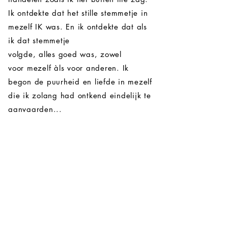
Ik ontdekte dat het stille stemmetje in
mezelf IK was. En ik ontdekte dat als
ik dat stemmetje
volgde,
alles
goed was, zowel
voor
mezelf
àls voor anderen. Ik
begon de puurheid en liefde in mezelf
die ik zolang had ontkend eindelijk te
aanvaarden...
Wil jij ook graag liefde en
seksualiteit leren verbinden?
contacteer me