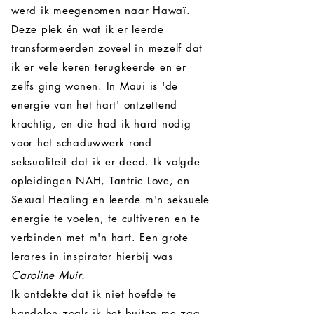
werd ik meegenomen naar Hawaï.
Deze plek én
wat ik
er leerde
transformeerden zoveel in mezelf dat
ik er vele keren terugkeerde en er
zelfs ging wonen. In Maui is 'de
energie van het hart' ontzettend
krachtig, en die had ik hard nodig
voor het schaduwwerk rond
seksualiteit dat ik er deed. Ik volgde
opleidingen NAH, Tantric Love, en
Sexual Healing en leerde m'n seksuele
energie te voelen, te cultiveren en te
verbinden met m'n hart. Een grote
lerares in inspirator hierbij was
Caroline Muir
.
Ik ontdekte dat ik niet hoefde te
handelen zoals ik het buiten me zag.